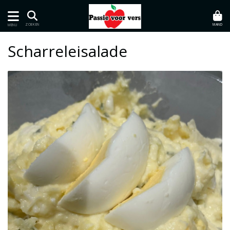
MAND
ZOEKEN
MENU
Scharreleisalade