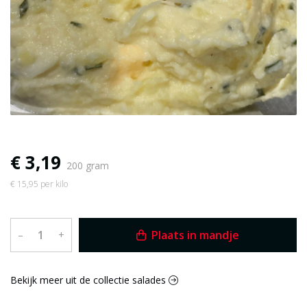
€ 3,19
200 gram
€ 15,95 per kilo
Plaats in mandje
–
+
Bekijk meer uit de collectie salades