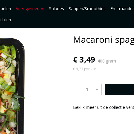
pelen
Vers gesneden
Salades
Sappen/Smoothies
Fruitmande
uchten
Macaroni spag
€ 3,49
400 gram
€ 8,73 per kilo
–
+
Bekijk meer uit de collectie ve