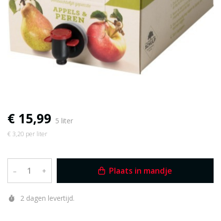
€ 15,99
5 liter
€ 3,20 per liter
Plaats in mandje
–
+
2 dagen levertijd.