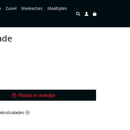
n
Zuivel
Weekacties
Maaltijden
ade
Plaats in mandje
auwkostsalades