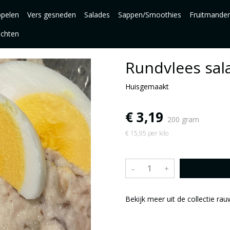
pelen
Vers gesneden
Salades
Sappen/Smoothies
Fruitmande
uchten
Rundvlees sal
Huisgemaakt
€ 3,19
200 gram
€ 15,95 per kilo
–
+
Bekijk meer uit de collectie r