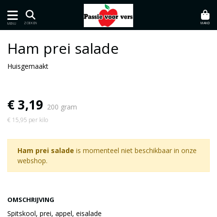
MAND
ZOEKEN
MENU
Ham prei salade
Huisgemaakt
€ 3,19
200 gram
€ 15,95 per kilo
Ham prei salade
is momenteel niet beschikbaar in onze
webshop.
OMSCHRIJVING
Spitskool, prei, appel, eisalade