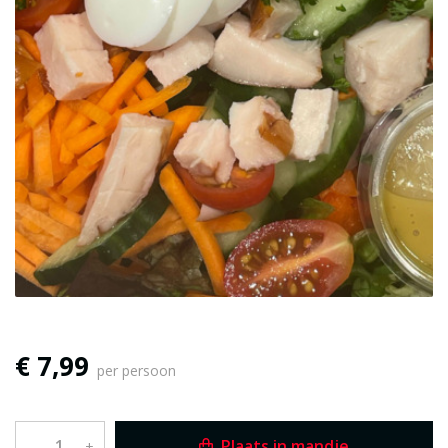
€ 7,99
per persoon
Plaats in mandje
–
+