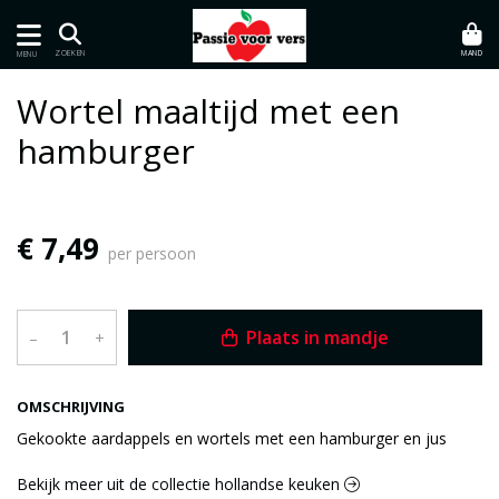
MAND
ZOEKEN
MENU
Wortel maaltijd met een
hamburger
€ 7,49
per persoon
Plaats in mandje
–
+
OMSCHRIJVING
Gekookte aardappels en wortels met een hamburger en jus
Bekijk meer uit de collectie hollandse keuken