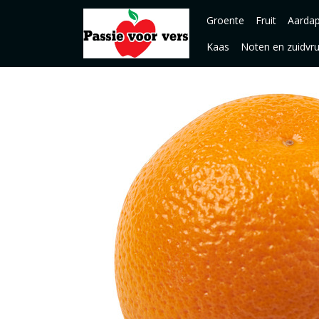
Groente
Fruit
Aardap
Kaas
Noten en zuidvr