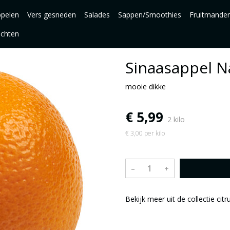
pelen
Vers gesneden
Salades
Sappen/Smoothies
Fruitmande
uchten
Sinaasappel N
mooie dikke
€ 5,99
2 kilo
€ 3,00 per kilo
–
+
Bekijk meer uit de collectie citr