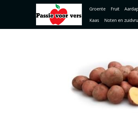
Groente
Fruit
Aardap
Kaas
Noten en zuidvr