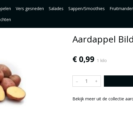
pelen
Vers gesneden
Salades
Sappen/Smoothies
Fruitmande
uchten
Aardappel Bild
€ 0,99
1 kilo
–
+
Bekijk meer uit de collectie aa