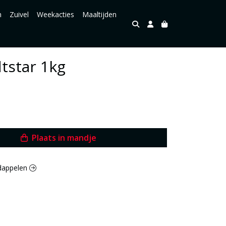
n
Zuivel
Weekacties
Maaltijden
tstar 1kg
Plaats in mandje
rdappelen